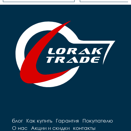
кассета	- Звездочка, 
под гайку

18Т

Трещотка/звёздо
Обод	- Алюминий, 
кассета	- Звездочка, 
одинарный

18Т

Покрышки	- 14"х1,75

Тормоза	- Ножной

Крылья	- Есть

Обод	- Алюминий, 
Педали	- Пластик

одинарный

Вес	- 10.7 кг
Покрышки	- 14"х1,75

Крылья	- Есть

Педали	- Пластик

Вес	- 9.76 кг
блог
Как купить
Гарантия
Покупателю
О нас
Акции и скидки
контакты