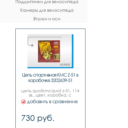
Подшипники для велосипеда
Камеры для велосипеда
Втулки и оси
Цепь cпортивная КМС Z-51 в 
коробочке 3202639-51
цепь quotkmcquot z-51, 114 
зв., цвет. коробка, с 
замком, для 7-8ск. 
добавить в сравнение
велосипедов.
730 руб.