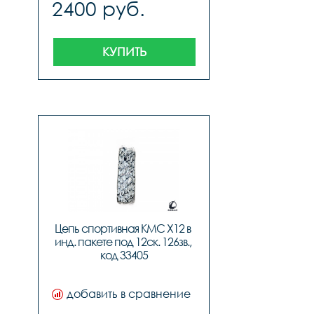
2400 руб.
КУПИТЬ
Цепь спортивная КМС X12 в 
инд. пакете под 12ск. 126зв., 
код 33405
добавить в сравнение