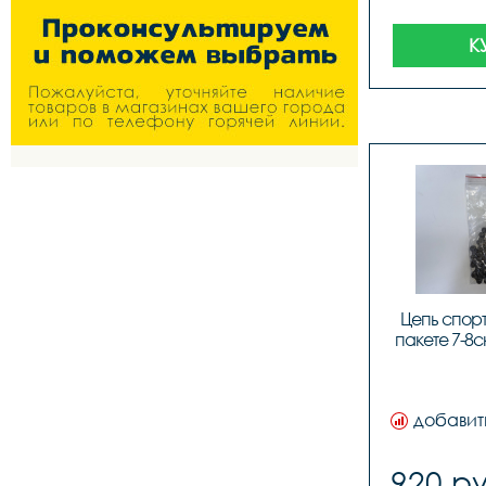
К
Цепь cпорт.
пакете 7-8ск
добавит
920 ру