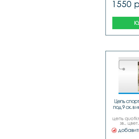
1550 
К
Цепь cпорт
под 9 ск. в 
цепь quotkm
зв., цвет
замком
добавит
вело