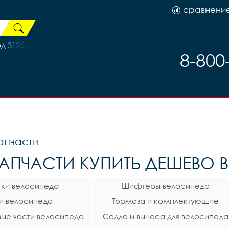
сравнени
д 3125301
8-800
апчасти
АПЧАСТИ КУПИТЬ ДЕШЕВО В
тки велосипеда
Шифтеры велосипеда
и велосипеда
Тормоза и комплектующие
вые части велосипеда
Седло и выноса для велосипеда
велосипеда