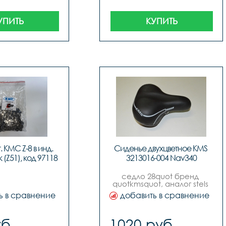
УПИТЬ
КУПИТЬ
 КМС Z-8 в инд. 
Сиденье двухцветное KMS 
 (Z51), код 97118
3213016-004 Nav340
седло 28quot бренд 
quotkmsquot, аналог stels 
navigator 340, с 
ь в сравнение
добавить в сравнение
катафотом.
б.
1020 руб.