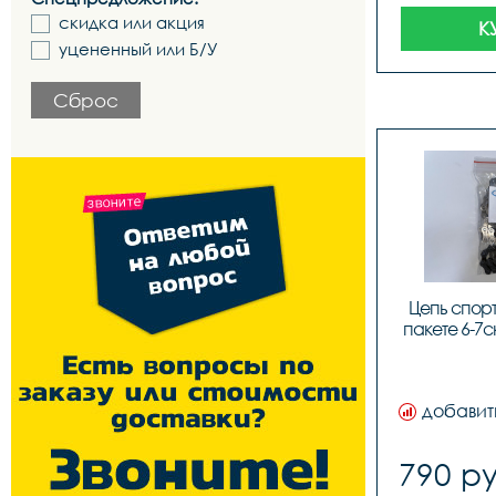
скидка или акция
К
уцененный или Б/У
Сброс
Цепь cпорт.
пакете 6-7ск
добавит
790 ру