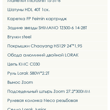
Манетки Microshift TS-51-6
Шатуны HDL 40T 1ск.
Каретка FP Feimin картридж
Задние звезды SHIMANO TZ500-6 14-28T
Втулки steel
Покрышки Chaoyang H5129 24"*1,95
Обода алюминий двойной LORAK
Цепь KMC C030
Руль Lorak 580W*2.2T
Вынос Zoom
Подседельный штырь Zoom 27.2*300MM
Рулевая колонка Neco резьбовая
Седло Lorak Junior